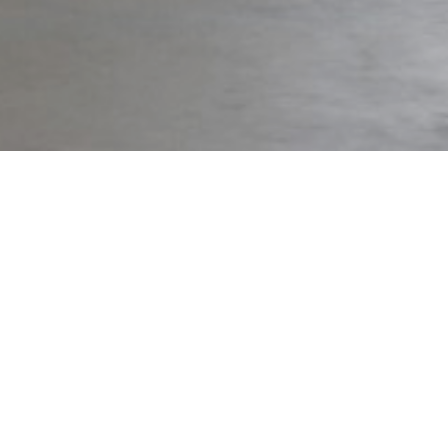
OSADA ZAMKOWA
Sonthofen
W Osada zamkowej w Sonthofen
realizowany jest obecnie projekt,
który może stać się wzorem dla
budownictwa czynszowego w