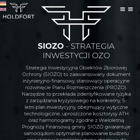
SIOZO
- STRATEGIA
INWESTYCJI OZO
Strategia Inwestycyjna Obiektów Zbiorowej
Ochrony (SIOZO) to zaawansowany dokument
inżynieryjno-finansowy, stanowiący operacyjne
rozwinięcie Planu Rozmieszczenia (PROZO).
Narzędzie to przekłada zidentyfikowane ryzyka
z zarządzania kryzysowego na konkretny, 5-
letni plan inwestycyjny, obejmujący wytyczne
technologiczne, uproszczone kosztorysy ATH
oraz harmonogramy zgodne z Wieloletnią
Prognozą Finansową gminy. SIOZO gwarantuje
samorządom optymalne planowanie budżetu
oraz stanowi kompletną mapę drogową do