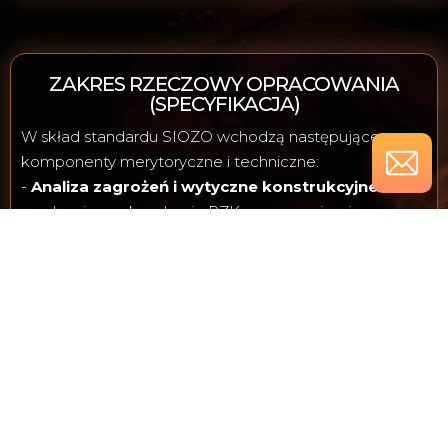
ZAKRES RZECZOWY OPRACOWANIA
(SPECYFIKACJA)
W skład standardu SIOZO wchodzą następujące
komponenty merytoryczne i techniczne:
-
Analiza zagrożeń i wytyczne konstrukcyjne:
ewaluacja ryzyk na bazie PZK oraz przypisanie
rekomendowanych kategorii odporności dla
konkretnych lokalizacji, w ścisłym podziale na klasy
schronów (S-1, S-2, S-3) oraz ukryć (U-1, U-2, U-3).
-
Dokumentacja kosztorysowa:
opracowanie
uproszczonych kosztorysów ATH dla
rekomendowanych inwestycji w pełnym horyzoncie
pięcioletnim.
-
Harmonogramowanie i priorytetyzacja:
zestawienie priorytetów uwzględniające pilność,